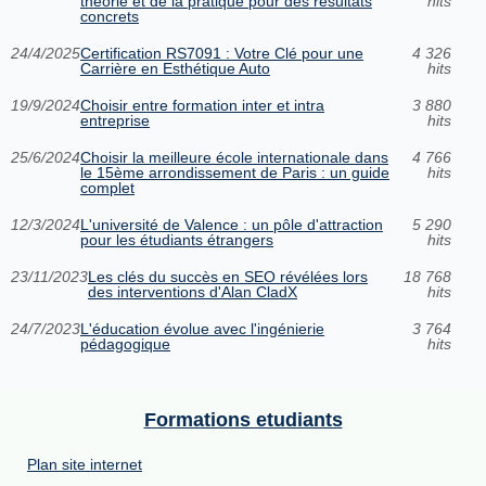
théorie et de la pratique pour des résultats
hits
concrets
24/4/2025
Certification RS7091 : Votre Clé pour une
4 326
Carrière en Esthétique Auto
hits
19/9/2024
Choisir entre formation inter et intra
3 880
entreprise
hits
25/6/2024
Choisir la meilleure école internationale dans
4 766
le 15ème arrondissement de Paris : un guide
hits
complet
12/3/2024
L'université de Valence : un pôle d'attraction
5 290
pour les étudiants étrangers
hits
23/11/2023
Les clés du succès en SEO révélées lors
18 768
des interventions d'Alan CladX
hits
24/7/2023
L'éducation évolue avec l'ingénierie
3 764
pédagogique
hits
Formations etudiants
Plan site internet