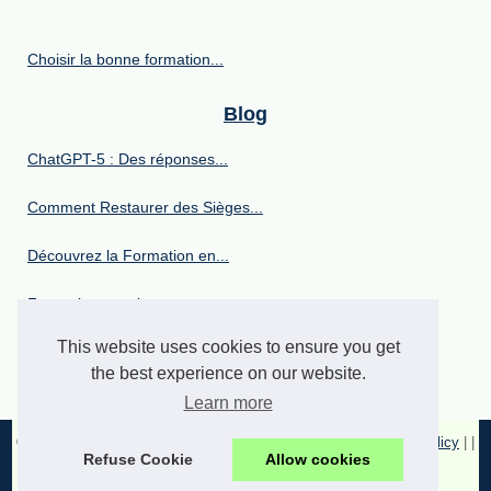
Choisir la bonne formation...
Blog
ChatGPT-5 : Des réponses...
Comment Restaurer des Sièges...
Découvrez la Formation en...
Formationcovering.com :...
This website uses cookies to ensure you get
Certification RS7091 : Votre...
the best experience on our website.
Learn more
© 2026
Formations-etudiants.com
|
Plan site internet
|
Cookies Policy
|
|
Refuse Cookie
Allow cookies
Powered by
vBulletin®
Version 5.7.0
Copyright © 2026 vBulletin Solutions, Inc. All rights reserved.