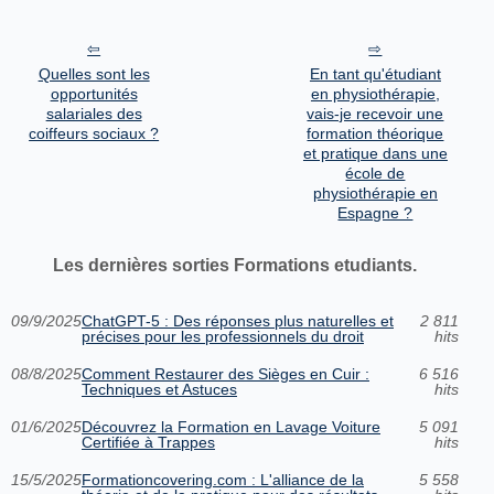
Quelles sont les
En tant qu'étudiant
opportunités
en physiothérapie,
salariales des
vais-je recevoir une
coiffeurs sociaux ?
formation théorique
et pratique dans une
école de
physiothérapie en
Espagne ?
Les dernières sorties Formations etudiants.
09/9/2025
ChatGPT-5 : Des réponses plus naturelles et
2 811
précises pour les professionnels du droit
hits
08/8/2025
Comment Restaurer des Sièges en Cuir :
6 516
Techniques et Astuces
hits
01/6/2025
Découvrez la Formation en Lavage Voiture
5 091
Certifiée à Trappes
hits
15/5/2025
Formationcovering.com : L'alliance de la
5 558