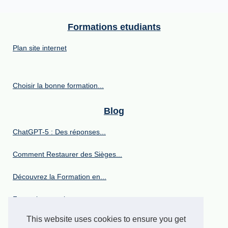
Formations etudiants
Plan site internet
Choisir la bonne formation...
Blog
ChatGPT-5 : Des réponses...
Comment Restaurer des Sièges...
Découvrez la Formation en...
Formationcovering.com :...
This website uses cookies to ensure you get
Certification RS7091 : Votre...