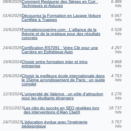
08/8/2025
Comment Restaurer des Sièges en Cuir :
6 489
Techniques et Astuces
hits
01/6/2025
Découvrez la Formation en Lavage Voiture
5 067
Certifiée à Trappes
hits
15/5/2025
Formationcovering.com : L'alliance de la
5 528
théorie et de la pratique pour des résultats
hits
concrets
24/4/2025
Certification RS7091 : Votre Clé pour une
4 297
Carrière en Esthétique Auto
hits
19/9/2024
Choisir entre formation inter et intra
3 868
entreprise
hits
25/6/2024
Choisir la meilleure école internationale dans
4 753
le 15ème arrondissement de Paris : un guide
hits
complet
12/3/2024
L'université de Valence : un pôle d'attraction
5 276
pour les étudiants étrangers
hits
23/11/2023
Les clés du succès en SEO révélées lors
18 737
des interventions d'Alan CladX
hits
24/7/2023
L'éducation évolue avec l'ingénierie
3 757
pédagogique
hits