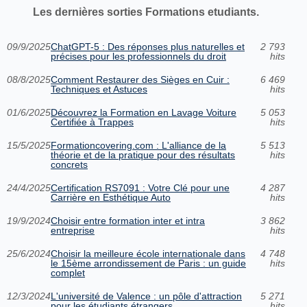
Les dernières sorties Formations etudiants.
09/9/2025
ChatGPT-5 : Des réponses plus naturelles et
2 793
précises pour les professionnels du droit
hits
08/8/2025
Comment Restaurer des Sièges en Cuir :
6 469
Techniques et Astuces
hits
01/6/2025
Découvrez la Formation en Lavage Voiture
5 053
Certifiée à Trappes
hits
15/5/2025
Formationcovering.com : L'alliance de la
5 513
théorie et de la pratique pour des résultats
hits
concrets
24/4/2025
Certification RS7091 : Votre Clé pour une
4 287
Carrière en Esthétique Auto
hits
19/9/2024
Choisir entre formation inter et intra
3 862
entreprise
hits
25/6/2024
Choisir la meilleure école internationale dans
4 748
le 15ème arrondissement de Paris : un guide
hits
complet
12/3/2024
L'université de Valence : un pôle d'attraction
5 271
pour les étudiants étrangers
hits