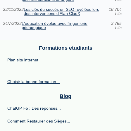
23/11/2023
Les clés du succès en SEO révélées lors
18 704
des interventions d'Alan CladX
hits
24/7/2023
L'éducation évolue avec l'ingénierie
3 755
pédagogique
hits
Formations etudiants
Plan site internet
Choisir la bonne formation...
Blog
ChatGPT-5 : Des réponses...
Comment Restaurer des Sièges...