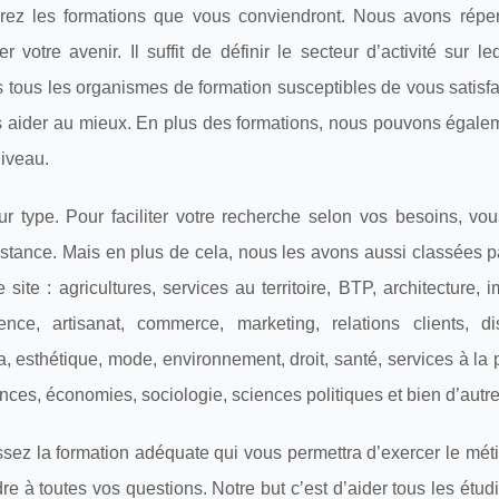
erez les formations que vous conviendront. Nous avons réper
votre avenir. Il suffit de définir le secteur d’activité sur l
 tous les organismes de formation susceptibles de vous satisf
ous aider au mieux. En plus des formations, nous pouvons égale
niveau.
r type. Pour faciliter votre recherche selon vos besoins, vo
 distance. Mais en plus de cela, nous les avons aussi classées p
 site : agricultures, services au territoire, BTP, architecture, i
ce, artisanat, commerce, marketing, relations clients, dist
ma, esthétique, mode, environnement, droit, santé, services à la
nances, économies, sociologie, sciences politiques et bien d’autr
issez la formation adéquate qui vous permettra d’exercer le mét
re à toutes vos questions. Notre but c’est d’aider tous les étud