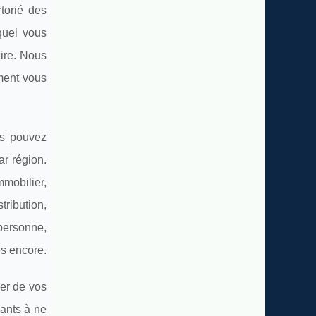
torié des
equel vous
aire. Nous
ment vous
us pouvez
ar région.
mmobilier,
ribution,
 personne,
es encore.
ier de vos
iants à ne