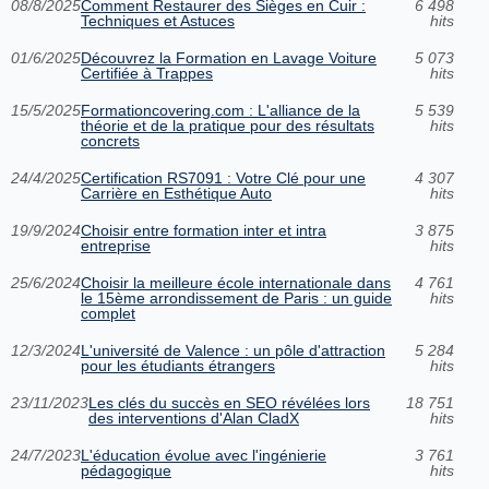
08/8/2025
Comment Restaurer des Sièges en Cuir :
6 498
Techniques et Astuces
hits
01/6/2025
Découvrez la Formation en Lavage Voiture
5 073
Certifiée à Trappes
hits
15/5/2025
Formationcovering.com : L'alliance de la
5 539
théorie et de la pratique pour des résultats
hits
concrets
24/4/2025
Certification RS7091 : Votre Clé pour une
4 307
Carrière en Esthétique Auto
hits
19/9/2024
Choisir entre formation inter et intra
3 875
entreprise
hits
25/6/2024
Choisir la meilleure école internationale dans
4 761
le 15ème arrondissement de Paris : un guide
hits
complet
12/3/2024
L'université de Valence : un pôle d'attraction
5 284
pour les étudiants étrangers
hits
23/11/2023
Les clés du succès en SEO révélées lors
18 751
des interventions d'Alan CladX
hits
24/7/2023
L'éducation évolue avec l'ingénierie
3 761
pédagogique
hits