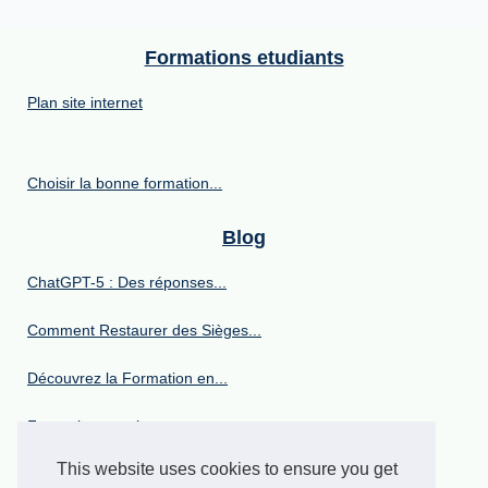
Formations etudiants
Plan site internet
Choisir la bonne formation...
Blog
ChatGPT-5 : Des réponses...
Comment Restaurer des Sièges...
Découvrez la Formation en...
Formationcovering.com :...
This website uses cookies to ensure you get
Certification RS7091 : Votre...