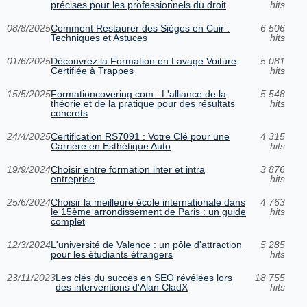
précises pour les professionnels du droit
hits
08/8/2025
Comment Restaurer des Sièges en Cuir :
6 506
Techniques et Astuces
hits
01/6/2025
Découvrez la Formation en Lavage Voiture
5 081
Certifiée à Trappes
hits
15/5/2025
Formationcovering.com : L'alliance de la
5 548
théorie et de la pratique pour des résultats
hits
concrets
24/4/2025
Certification RS7091 : Votre Clé pour une
4 315
Carrière en Esthétique Auto
hits
19/9/2024
Choisir entre formation inter et intra
3 876
entreprise
hits
25/6/2024
Choisir la meilleure école internationale dans
4 763
le 15ème arrondissement de Paris : un guide
hits
complet
12/3/2024
L'université de Valence : un pôle d'attraction
5 285
pour les étudiants étrangers
hits
23/11/2023
Les clés du succès en SEO révélées lors
18 755
des interventions d'Alan CladX
hits