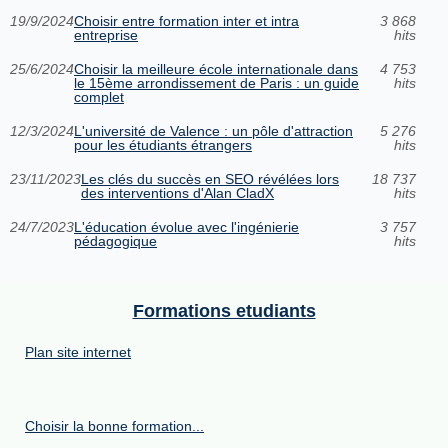
19/9/2024
Choisir entre formation inter et intra
3 868
entreprise
hits
25/6/2024
Choisir la meilleure école internationale dans
4 753
le 15ème arrondissement de Paris : un guide
hits
complet
12/3/2024
L'université de Valence : un pôle d'attraction
5 276
pour les étudiants étrangers
hits
23/11/2023
Les clés du succès en SEO révélées lors
18 737
des interventions d'Alan CladX
hits
24/7/2023
L'éducation évolue avec l'ingénierie
3 757
pédagogique
hits
Formations etudiants
Plan site internet
Choisir la bonne formation...