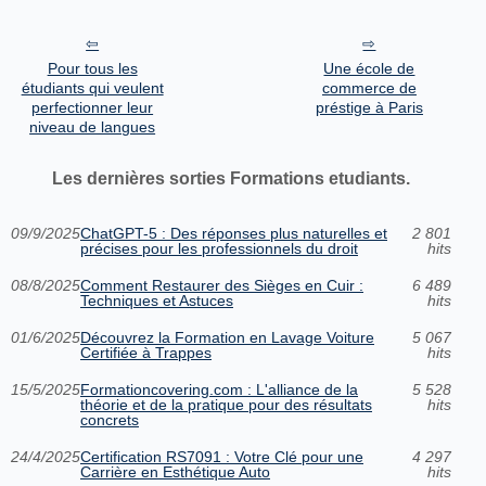
Pour tous les
Une école de
étudiants qui veulent
commerce de
perfectionner leur
préstige à Paris
niveau de langues
Les dernières sorties Formations etudiants.
09/9/2025
ChatGPT-5 : Des réponses plus naturelles et
2 801
précises pour les professionnels du droit
hits
08/8/2025
Comment Restaurer des Sièges en Cuir :
6 489
Techniques et Astuces
hits
01/6/2025
Découvrez la Formation en Lavage Voiture
5 067
Certifiée à Trappes
hits
15/5/2025
Formationcovering.com : L'alliance de la
5 528
théorie et de la pratique pour des résultats
hits
concrets
24/4/2025
Certification RS7091 : Votre Clé pour une
4 297
Carrière en Esthétique Auto
hits