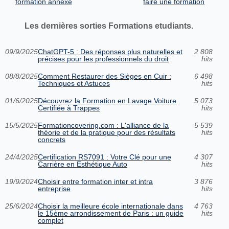
formation annexe
faire une formation
Les dernières sorties Formations etudiants.
09/9/2025
ChatGPT-5 : Des réponses plus naturelles et
2 808
précises pour les professionnels du droit
hits
08/8/2025
Comment Restaurer des Sièges en Cuir :
6 498
Techniques et Astuces
hits
01/6/2025
Découvrez la Formation en Lavage Voiture
5 073
Certifiée à Trappes
hits
15/5/2025
Formationcovering.com : L'alliance de la
5 539
théorie et de la pratique pour des résultats
hits
concrets
24/4/2025
Certification RS7091 : Votre Clé pour une
4 307
Carrière en Esthétique Auto
hits
19/9/2024
Choisir entre formation inter et intra
3 876
entreprise
hits
25/6/2024
Choisir la meilleure école internationale dans
4 763
le 15ème arrondissement de Paris : un guide
hits
complet